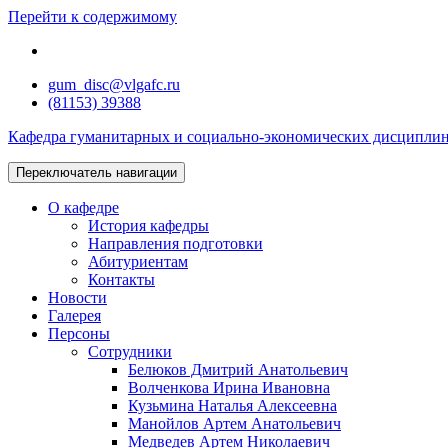
Перейти к содержимому
gum_disc@vlgafc.ru
(81153) 39388
Кафедра гуманитарных и социально-экономических дисцип
Переключатель навигации
О кафедре
История кафедры
Направления подготовки
Абитуриентам
Контакты
Новости
Галерея
Персоны
Сотрудники
Белюков Дмитрий Анатольевич
Волченкова Ирина Ивановна
Кузьмина Наталья Алексеевна
Манойлов Артем Анатольевич
Медведев Артем Николаевич