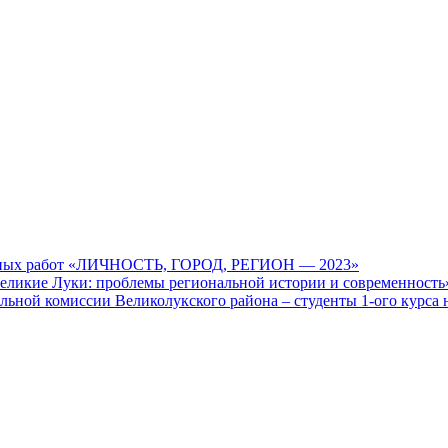
учных работ «ЛИЧНОСТЬ, ГОРОД, РЕГИОН — 2023»
Великие Луки: проблемы региональной истории и современность»
ьной комиссии Великолукского района – студенты 1-ого курса