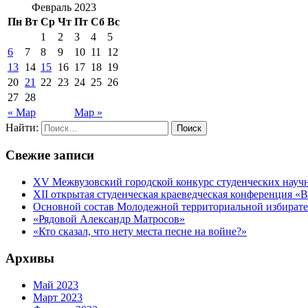
Февраль 2023
Пн
Вт
Ср
Чт
Пт
Сб
Вс
1
2
3
4
5
6
7
8
9
10
11
12
13
14
15
16
17
18
19
20
21
22
23
24
25
26
27
28
« Мар
Мар »
Найти:
Свежие записи
XV Межвузовский городской конкурс студенческих на
XII открытая студенческая краеведческая конференция «
Основной состав Молодежной территориальной избирател
«Рядовой Александр Матросов»
«Кто сказал, что нету места песне на войне?»
Архивы
Май 2023
Март 2023