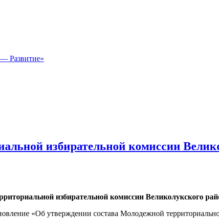
 — Развитие»
альной избирательной комиссии Великол
ерриториальной избирательной комиссии Великолукского рай
ановление «Об утверждении состава Молодежной территориальн